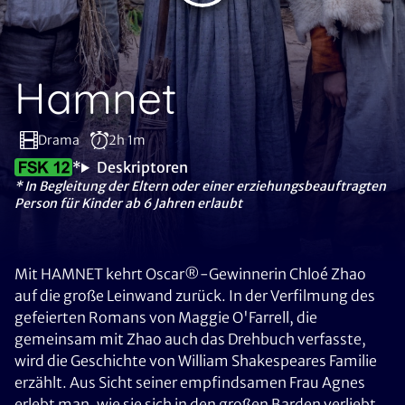
Hamnet
Drama
2h 1m
*
Deskriptoren
* In Begleitung der Eltern oder einer erziehungsbeauftragten
Person für Kinder ab 6 Jahren erlaubt
Mit HAMNET kehrt Oscar®-Gewinnerin Chloé Zhao
auf die große Leinwand zurück. In der Verfilmung des
gefeierten Romans von Maggie O'Farrell, die
gemeinsam mit Zhao auch das Drehbuch verfasste,
wird die Geschichte von William Shakespeares Familie
erzählt. Aus Sicht seiner empfindsamen Frau Agnes
erlebt man, wie sie sich in den großen Barden verliebt